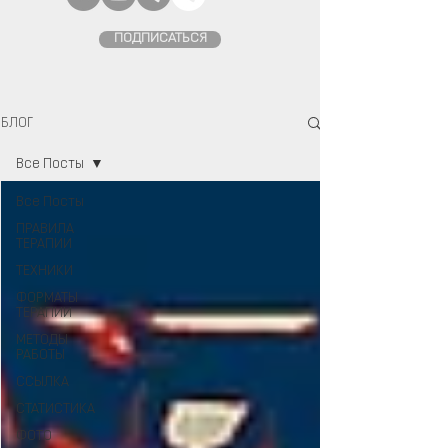
ПОДПИСАТЬСЯ
БЛОГ
Все Посты
Все Посты
ПРАВИЛА
ТЕРАПИИ
ТЕХНИКИ
ФОРМАТЫ
ТЕРАПИИ
МЕТОДЫ
РАБОТЫ
ССЫЛКА
СТАТИСТИКА
ФОТО