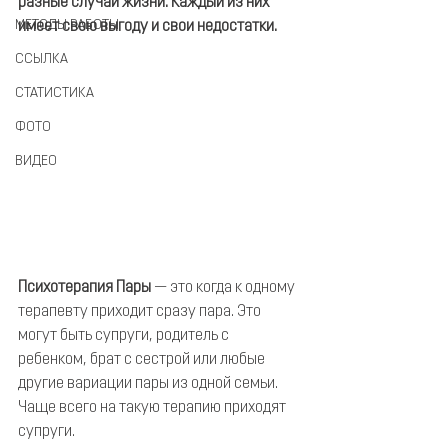
разные случаи жизни. Каждый из них 
МЕТОДЫ РАБОТЫ
имеет свою выгоду и свои недостатки.
ССЫЛКА
СТАТИСТИКА
ФОТО
ВИДЕО
Психотерапия Пары
 — это когда к одному 
терапевту приходит сразу пара. Это 
могут быть супруги, родитель с 
ребенком, брат с сестрой или любые 
другие вариации пары из одной семьи. 
Чаще всего на такую терапию приходят 
супруги.