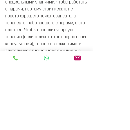
специальными знаниями, чтобы работать 
с парами, поэтому стоит искать не 
просто хорошего психотерапевта, а 
терапевта, работающего с парами, а это 
сложнее. Чтобы проводить парную 
терапию (если только это не вопрос пары 
консультаций), терапевт должен иметь 
длительные отношения как минимум в 
своем прошлом.
Еще одна сложность состоит в том, что 
найти одинаковое свободное время трем 
людям одновременно (включая 
терапевта) бывает сложно. А найти 
терапевта, которому будут доверять оба 
партнера, тем более непросто, особенно 
в момент кризиса отношений.
форматытерапии
отношения
ФОРМАТЫ ТЕРАПИИ