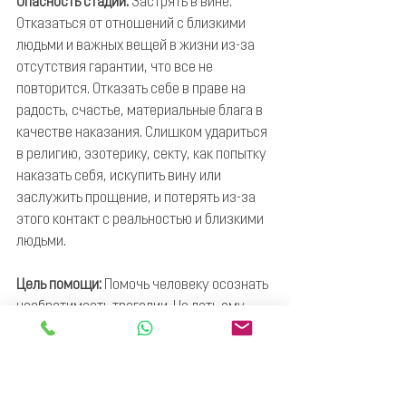
Опасность стадии: 
Застрять в вине. 
Отказаться от отношений с близкими 
людьми и важных вещей в жизни из-за 
отсутствия гарантии, что все не 
повторится. Отказать себе в праве на 
радость, счастье, материальные блага в 
качестве наказания. Слишком удариться 
в религию, эзотерику, секту, как попытку 
наказать себя, искупить вину или 
заслужить прощение, и потерять из-за 
этого контакт с реальностью и близкими 
людьми.
Цель помощи:
 Помочь человеку осознать 
необратимость трагедии. Не дать ему 
закопать себя в вине и самообвинении. 
Поддержать и помочь пострадавшему 
принять свою долю ответственности, 
если она есть. Дать понять ему, что, не 