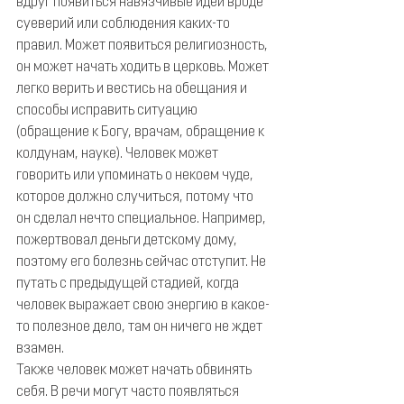
вдруг появиться навязчивые идеи вроде 
суеверий или соблюдения каких-то 
правил. Может появиться религиозность, 
он может начать ходить в церковь. Может 
легко верить и вестись на обещания и 
способы исправить ситуацию 
(обращение к Богу, врачам, обращение к 
колдунам, науке). Человек может 
говорить или упоминать о некоем чуде, 
которое должно случиться, потому что 
он сделал нечто специальное. Например, 
пожертвовал деньги детскому дому, 
поэтому его болезнь сейчас отступит. Не 
путать с предыдущей стадией, когда 
человек выражает свою энергию в какое-
то полезное дело, там он ничего не ждет 
взамен.
Также человек может начать обвинять 
себя. В речи могут часто появляться 