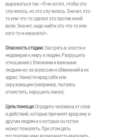
выражаться так: «Я не хотел, чтобы это 
случилось, но это случилось. Значит, кто-
то или что-то сделал это против моей 
воли. Значит, надо найти это что-то или 
кого-то и наказать!».
Опасность стадии:
 Застрять в злости и 
недоверии к миру и людям. Разрушить 
отношения с близкими и важными 
людьми из-за агрессии и обвинений в их 
адрес. Нанести вред себе или 
окружающим (например, пытаясь 
отомстить, нарушить закон).
Цель помощи: 
Оградить человека от слов 
и действий, которые причинят вред ему и 
другим людям и о которых он потом 
может пожалеть. При этом дать 
пострадавшему возможность выразить 