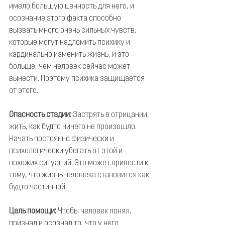
имело большую ценность для него, и 
осознание этого факта способно 
вызвать много очень сильных чувств, 
которые могут надломить психику и 
кардинально изменить жизнь, и это 
больше, чем человек сейчас может 
вынести. Поэтому психика защищается 
от этого.
Опасность стадии:
 Застрять в отрицании, 
жить, как будто ничего не произошло. 
Начать постоянно физически и 
психологически убегать от этой и 
похожих ситуаций. Это может привести к 
тому, что жизнь человека становится как 
будто частичной.
Цель помощи:
 Чтобы человек понял, 
признал и осознал то, что у него 