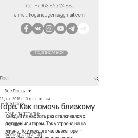
тел:
+7 963 855 24 88
,
e-mail:
koganeugenia@gmail.com
ПОДПИСАТЬСЯ
Пост
Все Посты
12 дек. 2016 г.
10 мин. чтения
Все Посты
Горе. Как помочь близкому
ПРАВИЛА ТЕРАПИИ
Каждый из нас хоть раз сталкивался с 
потерей или горем. Так устроена наша 
ТЕХНИКИ
жизнь. Но у каждого человека горе — 
ФОРМАТЫ ТЕРАПИИ