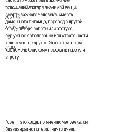
свое. Это может быть окончание 
МЕТОДЫ РАБОТЫ
отношений, потеря значимой вещи, 
смерть важного человека, смерть 
ССЫЛКА
домашнего питомца, переезд в другой 
СТАТИСТИКА
город, потеря работы или статуса, 
серьезное заболевание или утрата части 
ФОТО
тела и многое другое. Эта статья о том, 
ВИДЕО
как помочь близкому пережить горе или 
утрату.
Горе — это когда, по мнению человека, он 
безвозвратно потерял нечто очень 