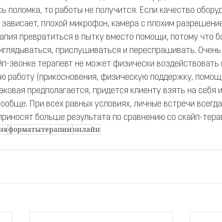
ь поломка, то работы не получится. Если качество обору
 зависает, плохой микрофон, камера с плохим разрешени
ерапия превратиться в пытку вместо помощи, потому что 
иглядываться, прислушиваться и переспрашивать. Очень
йп-звонке терапевт не может физически воздействовать н
ю работу (прикосновения, физическую поддержку, помощь
аковая предполагается, придется клиенту взять на себя 
ообще. При всех равных условиях, личные встречи всегда
приносят больше результата по сравнению со скайп-тера
ия
форматытерапии
онлайн