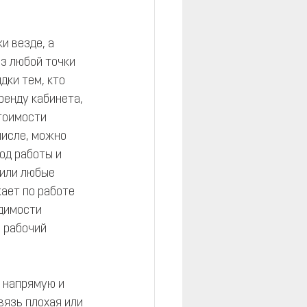
и везде, а 
з любой точки 
дки тем, кто 
ренду кабинета, 
тоимости 
числе, можно 
од работы и 
 или любые 
ает по работе 
димости 
 рабочий 
а напрямую и 
вязь плохая или 