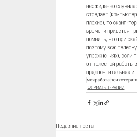
неожиданно случилас
страдает (компьютер
плохие), то скайп-т
времени придется пр
помнить, что при ска
поэтому всю телесну
упражнениях), если т
от телесной работы в
предпочтительнее и 
мояработа
психотерап
ФОРМАТЫ ТЕРАПИИ
Недавние посты