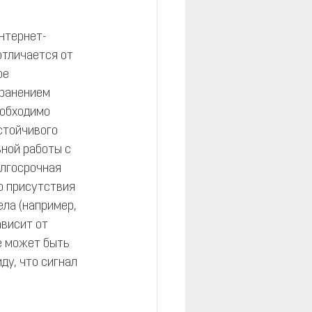
нтернет-
отличается от 
ое 
транением 
еобходимо 
стойчивого 
ной работы с 
олгосрочная 
о присутствия 
ла (например, 
ависит от 
е может быть 
ду, что сигнал 