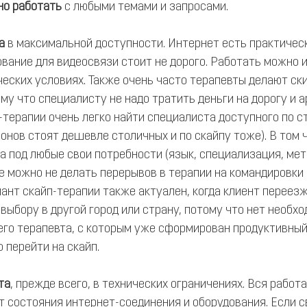
но работать
 с любыми темами и запросами.
а
 в максимальной доступности. Интернет есть практическ
вание для видеосвязи стоит не дорого. Работать можно и
еских условиях. Также очень часто терапевты делают ски
му что специалисту не надо тратить деньги на дорогу и а
-терапии очень легко найти специалиста доступного по с
онов стоят дешевле столичных и по скайпу тоже). В том 
а под любые свои потребности (язык, специализация, мет
оте можно не делать перерывов в терапии на командировки
ант скайп-терапии также актуален, когда клиент переезж
выбору в другой город или страну, потому что нет необхо
его терапевта, с которым уже сформирован продуктивный
 перейти на скайп.
та
, прежде всего, в технических ограничениях. Вся работ
т состояния интернет-соединения и оборудования. Если с