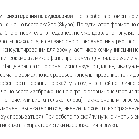
ли психотерапия по видеосвязи
 — это работа с помощью и
ью, чаще всего скайпа (Skype). По сути, этот формат не 
а. Это относительно недавнее, но уже довольно популярн
аботы психолога, и связано оно с повсеместным распрос
п-консультировании для всех участников коммуникации н
 видеокамеры, микрофона, программы для видеосвязи и у
. Чаще всего этот формат используется для индивидуаль
формате возможно как разовое консультирование, так и д
собенности терапии по скайпу в том, что в ней нет личног
, чаще всего изображение на экране ограничено частью те
 по пояс, или видна только голова); также очень многое з
в момент звонка (если соединение плохое, то изображени
вук прерываться). При работе по скайпу нужно иметь в ви
 искажать характеристики изображения и звука. 