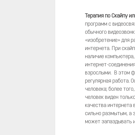
Терапия по Скайпу и
программ с видеосвяз
обычного видеозвонк
«изобретение» для р
интернета. При скай
наличие компьютера,
интернет-соединения
взрослыми.  В этом 
регулярная работа. О
человека; более того
человек виден только
качества интернета 
сильно размытым, а з
может запаздывать и