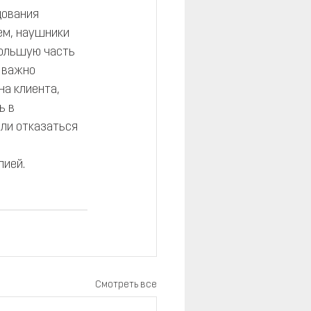
дования 
ем, наушники 
большую часть 
 важно 
а клиента, 
 в 
или отказаться 
 
пией.
Смотреть все