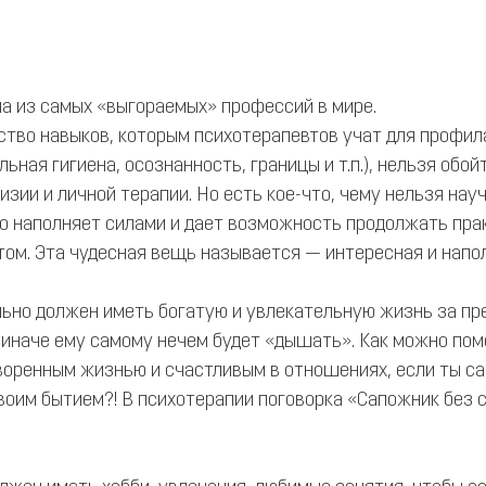
а из самых «выгораемых» профессий в мире.
ство навыков, которым психотерапевтов учат для профил
ьная гигиена, осознанность, границы и т.п.), нельзя обойт
зии и личной терапии. Но есть кое-что, чему нельзя науч
но наполняет силами и дает возможность продолжать прак
том. Эта чудесная вещь называется — интересная и напо
ьно должен иметь богатую и увлекательную жизнь за пр
, иначе ему самому нечем будет «дышать». Как можно пом
воренным жизнью и счастливым в отношениях, если ты сам
оим бытием?! В психотерапии поговорка «Сапожник без с