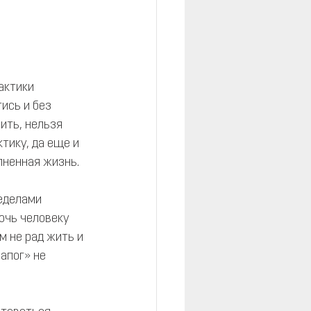
актики 
ись и без 
ить, нельзя 
тику, да еще и 
лненная жизнь.
еделами 
очь человеку 
 не рад жить и 
апог» не 