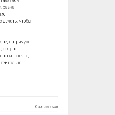
ставаться 
, равна 
ие: 
о делать, чтобы 
изни, напрямую 
, острое 
 легко понять, 
ствительно 
Смотреть все