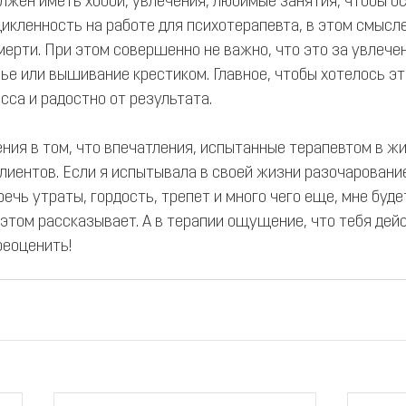
лжен иметь хобби, увлечения, любимые занятия, чтобы о
икленность на работе для психотерапевта, в этом смысле
ерти. При этом совершенно не важно, что это за увлечен
ье или вышивание крестиком. Главное, чтобы хотелось эт
сса и радостно от результата.
ения в том, что впечатления, испытанные терапевтом в ж
лиентов. Если я испытывала в своей жизни разочарование
речь утраты, гордость, трепет и много чего еще, мне будет
 этом рассказывает. А в терапии ощущение, что тебя дей
реоценить!