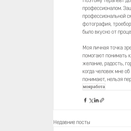
Поэтому терапевт до
профессионалом. Зац
профессиональной см
фотография, троебор
было вкусно от проце
Моя личная точка зр
помогают понимать к
желание, радость, го
когда человек мне об
понимают, нельзя пе
мояработа
Недавние посты