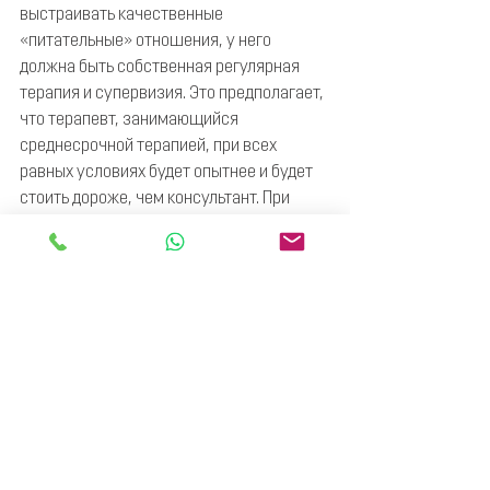
выстраивать качественные 
«питательные» отношения, у него 
должна быть собственная регулярная 
терапия и супервизия. Это предполагает, 
что терапевт, занимающийся 
среднесрочной терапией, при всех 
равных условиях будет опытнее и будет 
стоить дороже, чем консультант. При 
всем этом терапевта менять нельзя, 
иначе нужно будет начинать все с 
начала, поэтому перед такой работой 
стоит заранее выбрать себе терапевта 
по душе. Также надо быть готовым к 
тому, что на регулярные встречи в 
течение всего периода терапии будут 
тратиться время, деньги и душевные 
силы.
форматытерапии
ФОРМАТЫ ТЕРАПИИ