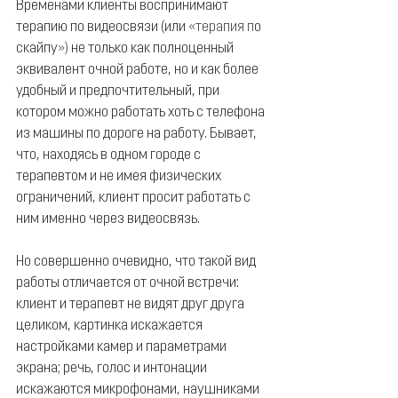
Временами клиенты воспринимают 
терапию по видеосвязи (или 
«терапия п
о 
скайпу
»)
 не только как полноценный 
эквивалент очной работе, но и как более 
удобный и предпочтительный, при 
котором можно работать хоть с телефона 
из машины по дороге на работу. Бывает, 
что, находясь в одном городе с 
терапевтом и не имея физических 
ограничений, клиент просит работать с 
ним именно через видеосвязь.
Но совершенно очевидно, что такой вид 
работы отличается от очной встречи: 
клиент и терапевт не видят друг друга 
целиком, картинка искажается 
настройками камер и параметрами 
экрана; речь, голос и интонации 
искажаются микрофонами, наушниками 