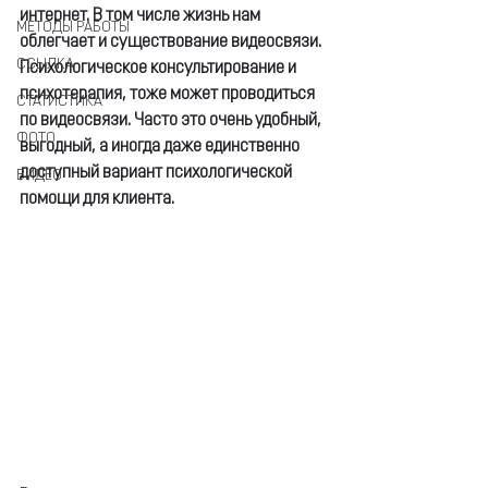
интернет. В том числе жизнь нам 
МЕТОДЫ РАБОТЫ
облегчает и существование видеосвязи. 
ССЫЛКА
Психологическое консультирование и 
психотерапия, тоже может проводиться 
СТАТИСТИКА
по видеосвязи. Часто это очень удобный, 
ФОТО
выгодный, а иногда даже единственно 
доступный вариант психологической 
ВИДЕО
помощи для клиента.