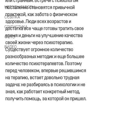
или странным. Встречи с психологом 
МЕТОДЫ РАБОТЫ
постепенно становятся привычной 
практикой, как забота о физическом 
ССЫЛКА
здоровье. Люди всех возрастов и 
СТАТИСТИКА
достатка все чаще готовы тратить свое 
время и деньги на улучшение качества 
ФОТО
своей жизни через психотерапию. 
ВИДЕО
Существует огромное количество 
разнообразных методик и еще большее 
количество психотерапевтов. Поэтому 
перед человеком, впервые решившимся 
на терапию, встает довольно трудная 
задача: не разбираясь в психологии и не 
зная, как работает конкретный метод, 
получить помощь, за которой он пришел. 