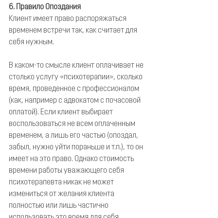
6. Правило Опоздания
Клиент имеет право распоряжаться 
временем встречи так, как считает для 
себя нужным.
В каком-то смысле клиент оплачивает не 
столько услугу «психотерапии», сколько 
время, проведенное с профессионалом 
(как, например с адвокатом с почасовой 
оплатой). Если клиент выбирает 
воспользоваться не всем оплаченным 
временем, а лишь его частью (опоздал, 
забыл, нужно уйти пораньше и т.п.), то он 
имеет на это право. Однако стоимость 
времени работы уважающего себя 
психотерапевта никак не может 
измениться от желания клиента 
полностью или лишь частично 
использовать это время для себя.