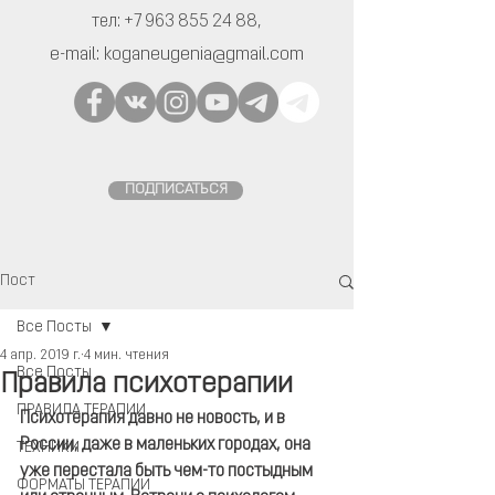
тел:
+7 963 855 24 88
,
e-mail:
koganeugenia@gmail.com
ПОДПИСАТЬСЯ
Пост
Все Посты
4 апр. 2019 г.
4 мин. чтения
Все Посты
Правила психотерапии
ПРАВИЛА ТЕРАПИИ
Психотерапия давно не новость, и в 
России, даже в маленьких городах, она 
ТЕХНИКИ
уже перестала быть чем-то постыдным 
ФОРМАТЫ ТЕРАПИИ