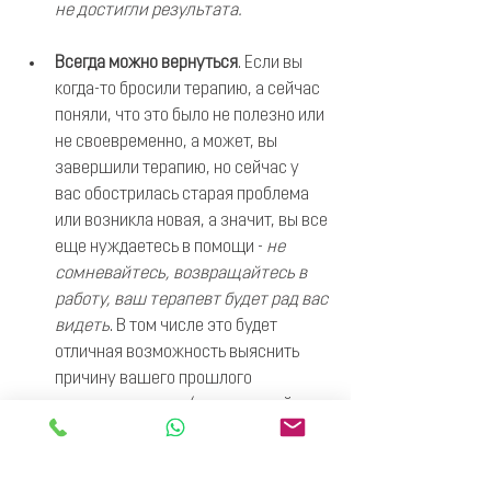
не достигли результата.
Всегда можно вернуться
.
Если вы 
когда-то бросили терапию, а сейчас 
поняли, что это было не полезно или 
не своевременно, а может, вы 
завершили терапию, но сейчас у 
вас обострилась старая проблема 
или возникла новая, а значит, вы все 
еще нуждаетесь в помощи -
 не 
сомневайтесь, возвращайтесь в 
работу, ваш терапевт будет рад вас 
видеть
. В том числе это будет 
отличная возможность выяснить 
причину вашего прошлого 
внезапного ухода (если таковой 
был). Это будет очень полезно, 
потому что ваша нынешняя 
проблема может быть с этим 