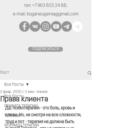
тел:
+7 963 855 24 88
,
e-mail:
koganeugenia@gmail.com
ПОДПИСАТЬСЯ
Пост
Все Посты
2 февр. 2020 г.
2 мин. чтения
Все Посты
Права клиента
ПРАВИЛА ТЕРАПИИ
Да, психотерапия - это боль, кровь и 
слезы. Но, не смотря на все сложности, 
ТЕХНИКИ
труд и пот - терапия не должна быть 
ФОРМАТЫ ТЕРАПИИ