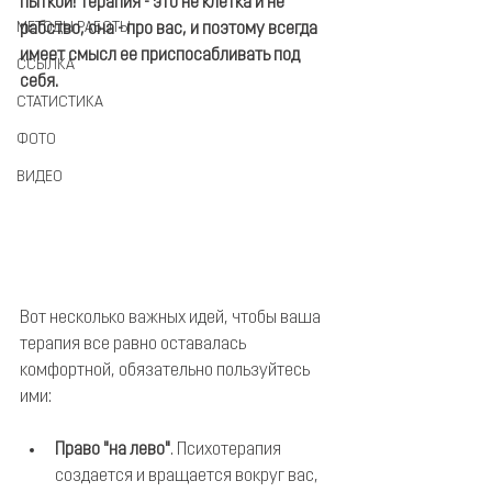
пыткой! Терапия - это не клетка и не 
МЕТОДЫ РАБОТЫ
рабство, она - про вас, и поэтому всегда 
имеет смысл ее приспосабливать под 
ССЫЛКА
себя.
СТАТИСТИКА
ФОТО
ВИДЕО
Вот несколько важных идей, чтобы ваша 
терапия все равно оставалась 
комфортной, обязательно пользуйтесь 
ими:
Право "на лево"
. Психотерапия 
создается и вращается вокруг вас, 