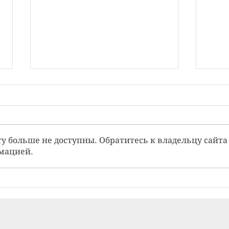
у больше не доступны. Обратитесь к владельцу сайта
мацией.
Несколько слов о шоковой
Пара
реакции и ПТСР
тера