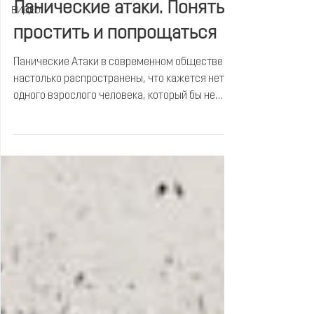
Панические атаки. Понять,
ВИДЕО
простить и попрощаться
Панические Атаки в современном обществе
настолько распространены, что кажется нет ни
одного взрослого человека, который бы не
испытал это на себе или не знает что это
такое. Тем не менее, панические атаки
продолжают случаться, доставлять
неудобства и ограничивать жизни.