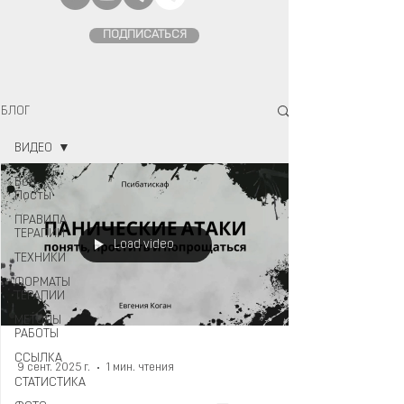
ПОДПИСАТЬСЯ
БЛОГ
ВИДЕО
Все
Посты
ПРАВИЛА
ТЕРАПИИ
Load video
ТЕХНИКИ
ФОРМАТЫ
ТЕРАПИИ
МЕТОДЫ
РАБОТЫ
ССЫЛКА
9 сент. 2025 г.
1 мин. чтения
СТАТИСТИКА