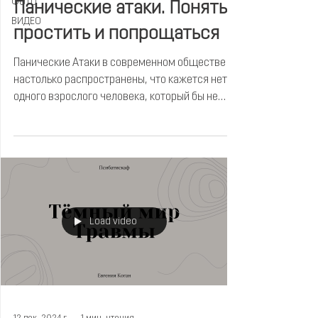
ФОТО
Панические атаки. Понять,
ВИДЕО
простить и попрощаться
Панические Атаки в современном обществе
настолько распространены, что кажется нет ни
одного взрослого человека, который бы не
испытал это на себе или не знает что это
такое. Тем не менее, панические атаки
продолжают случаться, доставлять
неудобства и ограничивать жизни.
Load video